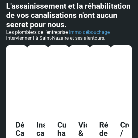
L'assainissement et la réhabilitation
de vos canalisations n'ont aucun
secret pour nous.
Les plombiers de l’entreprise
Immo débouchage
interviennent à Saint-Nazaire et ses alentours.
Débouchage
Inspection
Curage
Vidange
Réhabilitat
Créa
Canalisations
caméra/diagnostic
haute
&
de
/