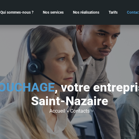
Qui sommes-nous ?
Nos services
Nos réalisations
Tarifs
Contac
OUCHAGE
, votre entrepr
Saint-Nazaire
Accueil
»
Contacts