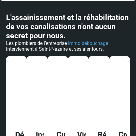
L'assainissement et la réhabilitation
de vos canalisations n'ont aucun
secret pour nous.
Les plombiers de l’entreprise
Immo débouchage
interviennent à Saint-Nazaire et ses alentours.
Débouchage
Inspection
Curage
Vidange
Réhabilitat
Créa