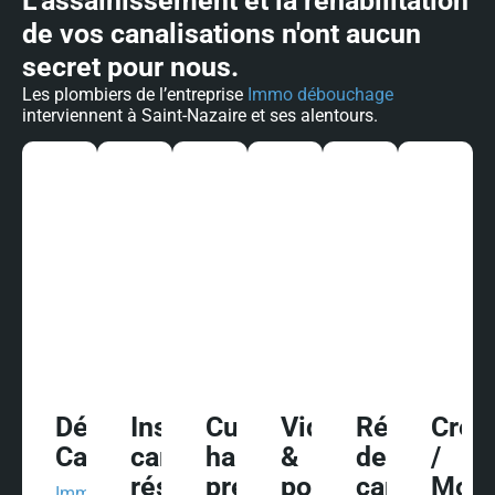
L'assainissement et la réhabilitation
de vos canalisations n'ont aucun
secret pour nous.
Les plombiers de l’entreprise
Immo débouchage
interviennent à Saint-Nazaire et ses alentours.
Débouchage
Inspection
Curage
Vidange
Réhabilitat
Créa
Canalisations
caméra/diagnostic
haute
&
de
/
réseau
pression
pompage
canalisatio
Modi
Immo